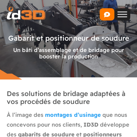
Gabarit et positionneur de soudure
Un bâti d’assemblage et de bridage pour
booster la production
Des solutions de bridage adaptées à
vos procédés de soudure
À l’image des
montages d’usinage
que nous
concevons pour nos clients,
ID3D
développe
des
gabarits de soudure
et
positionneurs