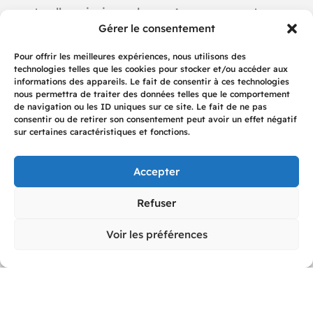
sauterelles, ainsi que des
centreurs
assurant un
Gérer le consentement
positionnement optimal et le respect strict des
tolérances de soudure
. Cette approche garantit
Pour offrir les meilleures expériences, nous utilisons des
technologies telles que les cookies pour stocker et/ou accéder aux
une
répétabilité parfaite
, un critère essentiel dans
informations des appareils. Le fait de consentir à ces technologies
les productions en série.
nous permettra de traiter des données telles que le comportement
de navigation ou les ID uniques sur ce site. Le fait de ne pas
consentir ou de retirer son consentement peut avoir un effet négatif
sur certaines caractéristiques et fonctions.
Accepter
Refuser
Voir les préférences