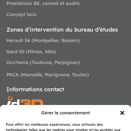
Prestations BE, conseil et audits
Concept bois
Zones d’intervention du bureau d’études
Hérault 34 (Montpellier, Béziers)
Gard 30 (Nîmes, Alès)
Occitanie (Toulouse, Perpignan)
PACA (Marseille, Marignane, Toulon)
Informations contact
Gérer le consentement
0
4 99 52 98 97
Pour offrir les meilleures expériences, nous utilisons des
contact@id3d-montpellier.com
technologies telles que les cookies pour stocker et/ou accéder aux