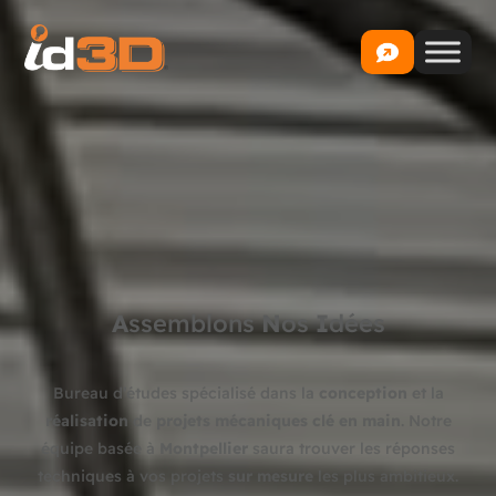
A
ssemblons
N
os
I
dées
Bureau d’études spécialisé dans la
conception
et la
réalisation
de
projets mécaniques clé en main
. Notre
équipe basée à
Montpellier
saura trouver les réponses
techniques à vos projets
sur mesure
les plus ambitieux.