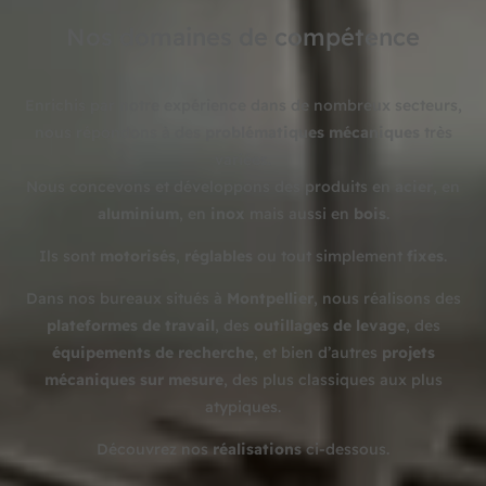
Nos domaines de compétence
Enrichis par notre expérience dans de nombreux secteurs,
nous répondons à des
problématiques mécaniques
très
variées.
Nous concevons et développons des produits en
acier
, en
aluminium
, en
inox
mais aussi en
bois
.
Ils sont
motorisés
,
réglables
ou tout simplement
fixes
.
Dans nos bureaux situés à
Montpellier
, nous réalisons des
plateformes de travail
, des
outillages de levage
, des
équipements de recherche
, et bien d’autres
projets
mécaniques sur mesure
, des plus classiques aux plus
atypiques.
Découvrez nos
réalisations
ci-dessous.