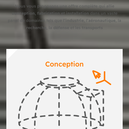
Nous vous proposons une offre complète qui allie
conception, fabrication
et
installation
dans un vaste
panel de domaines tels que l’
industrie
, l’
aéronautique
, la
recherche
, la
défense
et les
transports
Conception
Conception – Réalisation –
Installation